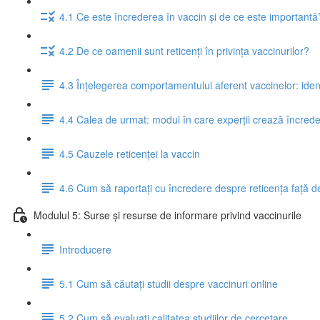
4.1 Ce este încrederea în vaccin și de ce este importantă
4.2 De ce oamenii sunt reticenți în privința vaccinurilor?
4.3 Înțelegerea comportamentului aferent vaccinelor: identif
4.4 Calea de urmat: modul în care experții crează încrede
4.5 Cauzele reticenței la vaccin
4.6 Cum să raportați cu încredere despre reticența față d
Modulul 5: Surse și resurse de informare privind vaccinurile
Introducere
5.1 Cum să căutați studii despre vaccinuri online
5.2 Cum să evaluați calitatea studiilor de cercetare