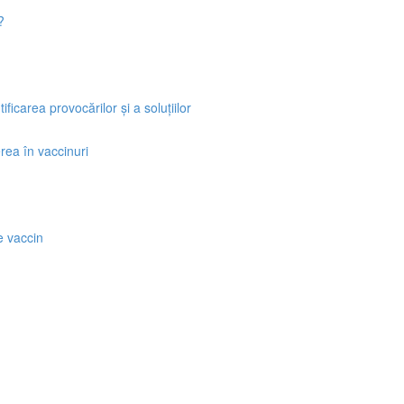
?
icarea provocărilor și a soluțiilor
rea în vaccinuri
e vaccin